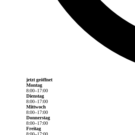
jetzt geöffnet
Montag
8
:
00
–
17
:
00
Dienstag
8
:
00
–
17
:
00
Mittwoch
8
:
00
–
17
:
00
Donnerstag
8
:
00
–
17
:
00
Freitag
8
:
00
–
17
:
00